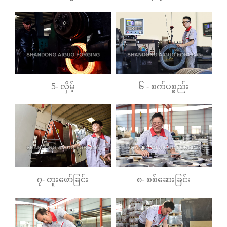
5- လှိမ့်
၆ - စက်ပစ္စည်း
၇- တူးဖော်ခြင်း
၈- စစ်ဆေးခြင်း