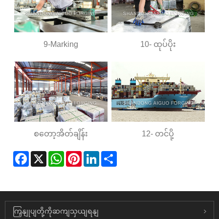
9-Marking
10- ထုပ်ပိုး
စတော့အိတ်ချိန်း
12- တင်ပို့
Facebook
X
WhatsApp
Pinterest
LinkedIn
Share
ကြှနျုပျတို့ကိုဆကျသှယျရနျ