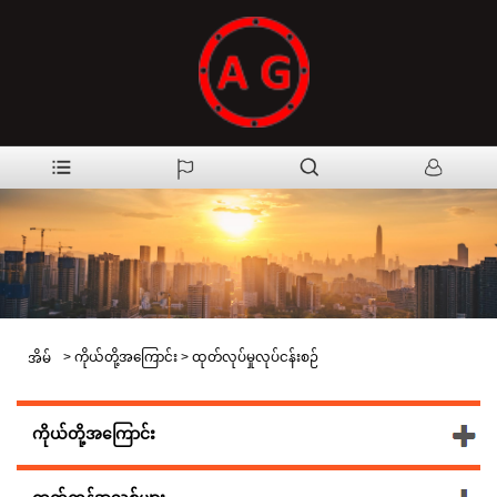
>
ကိုယ်တို့အကြောင်း
>
ထုတ်လုပ်မှုလုပ်ငန်းစဉ်
အိမ်
ကိုယ်တို့အကြောင်း