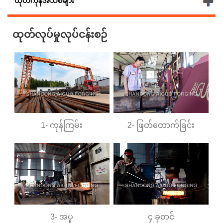
ထုတ်ကုန်အသစ်များ
ထုတ်လုပ်မှုလုပ်ငန်းစဉ်
1- ကုန်ကြမ်း
2- ဖြတ်တောက်ခြင်း
3- အပူ
၄ ခုတင်