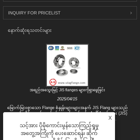
INQUIRY FOR PRICELIST
နောက်ဆုံးရသတင်းများ
အရည်အသွေးမြင့် JIS flanges များကိုရှာဖွေခြင်း
2025/04/15
မြောက်မြားစွာသော Flange စံနှုန်းများများအနက် JIS Flang များသည်
ကမ္ဘာလုံးဆိုင်ရာစက်မှုလုပ်ငန်းများနှင့်ဂျပန်စက်မှုစံချိန်စံညွှန်းများ (JIS)
X
၏အလွန်ကောင်းမွန်သောအရည်အသွေးနှင့်ကောင်းမွန......
သင့်အား ပိုမိုကောင်းမွန်သောကြည့်ရှုမှု
အတွေ့အကြုံကို ပေးဆောင်ရန်၊ ဆိုက်